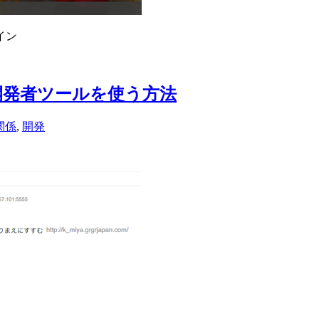
のイン
ome で開発者ツールを使う方法
関係
,
開発