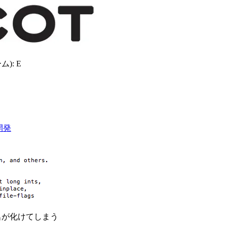
): E
開発
ダ名が化けてしまう