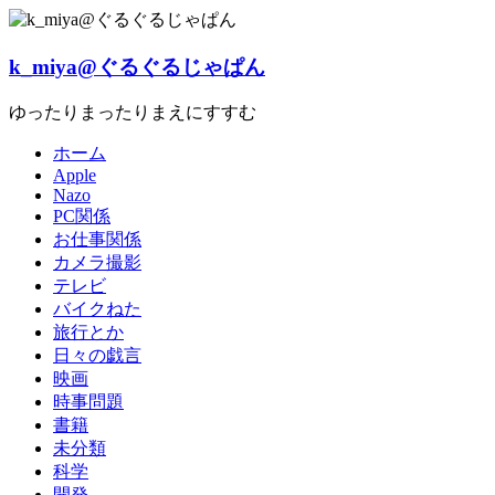
Skip
to
content
k_miya@ぐるぐるじゃぱん
ゆったりまったりまえにすすむ
ホーム
Apple
Nazo
PC関係
お仕事関係
カメラ撮影
テレビ
バイクねた
旅行とか
日々の戯言
映画
時事問題
書籍
未分類
科学
開発