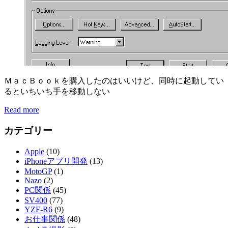
ＭａｃＢｏｏｋを購入したのはいいけど、同時に起動してい
るといちいち手を移動しない
Read more
カテゴリー
Apple
(10)
iPhoneアプリ開発
(13)
MotoGP
(1)
Nazo
(2)
PC関係
(45)
SV400
(77)
YZF-R6
(9)
お仕事関係
(48)