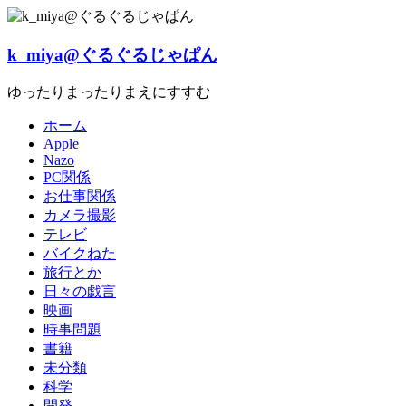
Skip
to
content
k_miya@ぐるぐるじゃぱん
ゆったりまったりまえにすすむ
ホーム
Apple
Nazo
PC関係
お仕事関係
カメラ撮影
テレビ
バイクねた
旅行とか
日々の戯言
映画
時事問題
書籍
未分類
科学
開発