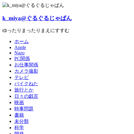
Skip
to
content
k_miya@ぐるぐるじゃぱん
ゆったりまったりまえにすすむ
ホーム
Apple
Nazo
PC関係
お仕事関係
カメラ撮影
テレビ
バイクねた
旅行とか
日々の戯言
映画
時事問題
書籍
未分類
科学
開発