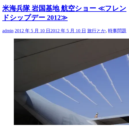
米海兵隊 岩国基地 航空ショー ≪フレン
ドシップデー 2012≫
admin
2012 年 5 月 10 日
2012 年 5 月 10 日
旅行とか
,
時事問題