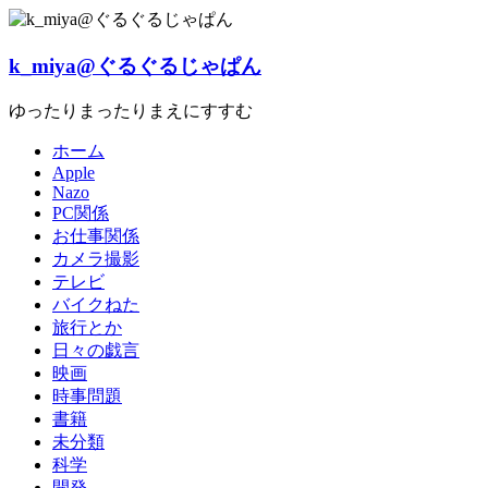
Skip
to
content
k_miya@ぐるぐるじゃぱん
ゆったりまったりまえにすすむ
ホーム
Apple
Nazo
PC関係
お仕事関係
カメラ撮影
テレビ
バイクねた
旅行とか
日々の戯言
映画
時事問題
書籍
未分類
科学
開発