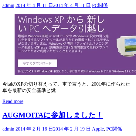
admin
2014 年 4 月 11 日
2014 年 4 月 11 日
PC関係
今回のXPの切り替えって、車で言うと、2001年に作られた
車を最新の安全基準と燃
Read more
AUGMOITAに参加しました！
admin
2014 年 2 月 16 日
2014 年 2 月 19 日
Apple
,
PC関係