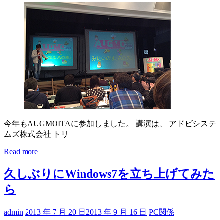
今年もAUGMOITAに参加しました。 講演は、 アドビシステ
ムズ株式会社 トリ
Read more
久しぶりにWindows7を立ち上げてみた
ら
admin
2013 年 7 月 20 日
2013 年 9 月 16 日
PC関係